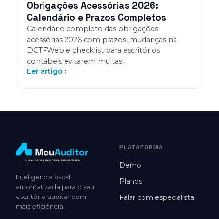
Obrigações Acessórias 2026:
Calendário e Prazos Completos
Calendário completo das obrigações
acessórias 2026 com prazos, mudanças na
DCTFWeb e checklist para escritórios
contábeis evitarem multas.
Ler artigo ›
PLATAFORMA
Demo
Inteligência fiscal
Planos
automatizada para o seu
escritório auditar com
Falar com especialista
mais eficiência.